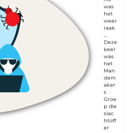
was
het
weer
raak
…
Deze
keer
was
het
Man
dem
aker
s
Groe
p die
slac
htoff
er