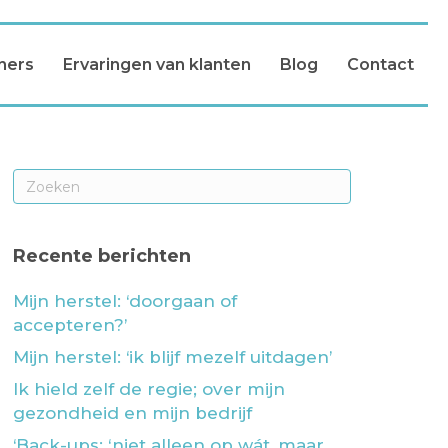
ners
Ervaringen van klanten
Blog
Contact
Recente berichten
Mijn herstel: ‘doorgaan of
accepteren?’
Mijn herstel: ‘ik blijf mezelf uitdagen’
Ik hield zelf de regie; over mijn
gezondheid en mijn bedrijf
‘Back-ups: ‘niet alleen op wát, maar