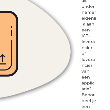
als
onder
nemer
eigenli
jk aan
een
ICT-
levera
ncier
of
levera
ncier
van
een
applic
atie?
Beoor
deel je
een