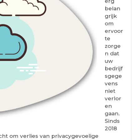
erg
belan
grijk
om
ervoor
te
zorge
n dat
uw
bedrijf
sgege
vens
niet
verlor
en
gaan.
Sinds
2018
icht om verlies van privacygevoelige