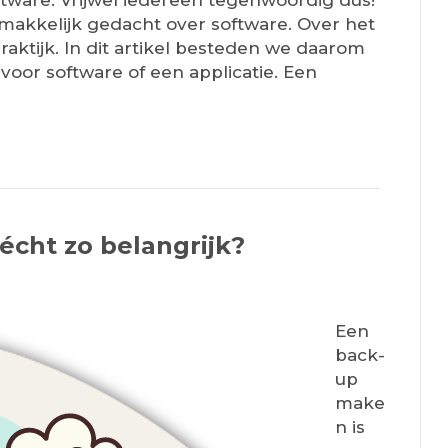
ftware. Vrijwel iedereen tegenwoordig dus!
makkelijk gedacht over software. Over het
aktijk. In dit artikel besteden we daarom
voor software of een applicatie. Een
écht zo belangrijk?
Een
back-
up
make
n is