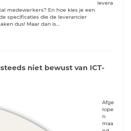
levera
ntal medewerkers? En hoe kies je een
e specificaties die de leverancier
aken dus! Maar dan is…
steeds niet bewust van ICT-
Afge
lope
n
maa
nd