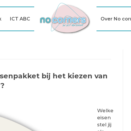
k
ICT ABC
Over No cor
isenpakket bij het kiezen van
r?
Welke
eisen
stel jij