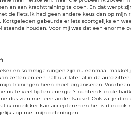
t helemaal herstellen, maar die probeer ik zoveel
tsen en aan krachttraining te doen. En dat werpt zij
t de fiets, ik had geen andere keus dan op mijn r
k. Kortgeleden gebeurde er iets soortgelijks en w
él staande houden. Voor mij was dat een enorme o
n
zeker en sommige dingen zijn nu eenmaal makkelij
n zetten en een half uur later al in de auto zitten. 
 mijn trainingen heen moet organiseren. Voorheen
e nu te veel tijd en energie ’s ochtends in de ba
e me dus zien met een ander kapsel. Ook zal je dan
wat ik moeilijker kan accepteren en het is dan ook 
gelijks op met mijn oefeningen.