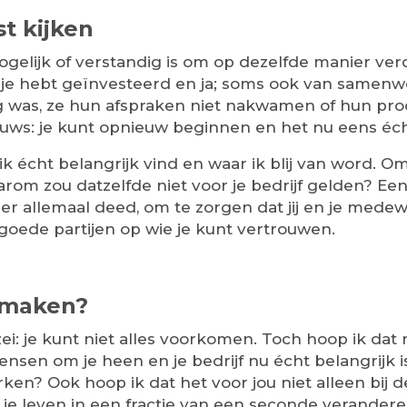
t kijken
ogelijk of verstandig is om op dezelfde manier ver
je hebt geïnvesteerd en ja; soms ook van samenwe
g was, ze hun afspraken niet nakwamen of hun prod
uws: je kunt opnieuw beginnen en het nu eens éc
ik écht belangrijk vind en waar ik blij van word. O
om zou datzelfde niet voor je bedrijf gelden? Een ‘
er allemaal deed, om te zorgen dat jij en je med
oede partijen op wie je kunt vertrouwen.
ismaken?
zei: je kunt niet alles voorkomen. Toch hoop ik dat
nsen om je heen en je bedrijf nu écht belangrijk is. 
en? Ook hoop ik dat het voor jou niet alleen bij de
je leven in een fractie van een seconde veranderen.