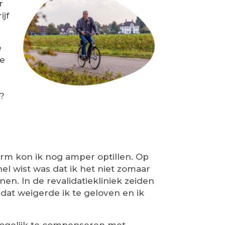
r
ijf
e
je
s?
arm kon ik nog amper optillen. Op
el wist was dat ik het niet zomaar
en. In de revalidatiekliniek zeiden
k dat weigerde ik te geloven en ik