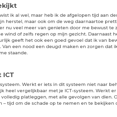
ekijkt
 wist ik al wel, maar heb ik de afgelopen tijd aan d
 mijn herstel, maar ook om de weg daarnaartoe pret
n er nu veel meer van genieten door me bewust te 
 wind of zelfs regen op mijn gezicht. Daarnaast heb
uurlijk geeft het ook een goed gevoel dat ik van be
len. Van een nood een deugd maken en zorgen dat
 me staande.
 ICT
ysteem. Werkt er iets in dit systeem niet naar be
enlijk heel vergelijkbaar met je ICT-systeem. Werkt e
 volledig platleggen, met alle gevolgen van dien. O
 – tijd om de schade op te nemen en te bekijken 