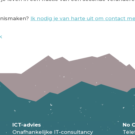
ennismaken?
Ik nodig je van harte uit om contact 
k
ICT-advies
No C
Onafhankelijke IT-consultancy
Tele