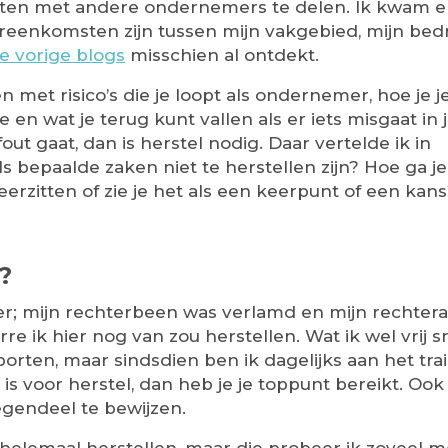
ten met andere ondernemers te delen. Ik kwam e
reenkomsten zijn tussen mijn vakgebied, mijn bedr
e vorige blogs
misschien al ontdekt.
 met risico’s die je loopt als ondernemer, hoe je j
en wat je terug kunt vallen als er iets misgaat in 
fout gaat, dan is herstel nodig. Daar vertelde ik in
ls bepaalde zaken niet te herstellen zijn? Hoe ga je
rzitten of zie je het als een keerpunt of een kan
?
eer; mijn rechterbeen was verlamd en mijn rechter
 ik hier nog van zou herstellen. Wat ik wel vrij sn
orten, maar sindsdien ben ik dagelijks aan het train
 is voor herstel, dan heb je je toppunt bereikt. Oo
egendeel te bewijzen.