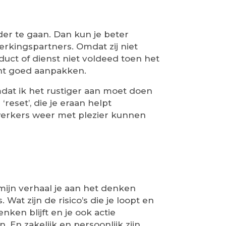
der te gaan. Dan kun je beter
rkingspartners. Omdat zij niet
uct of dienst niet voldeed toen het
ht goed aanpakken.
mdat ik het rustiger aan moet doen
reset’, die je eraan helpt
ewerkers weer met plezier kunnen
 mijn verhaal je aan het denken
Wat zijn de risico’s die je loopt en
nken blijft en je ook actie
 En zakelijk en persoonlijk zijn