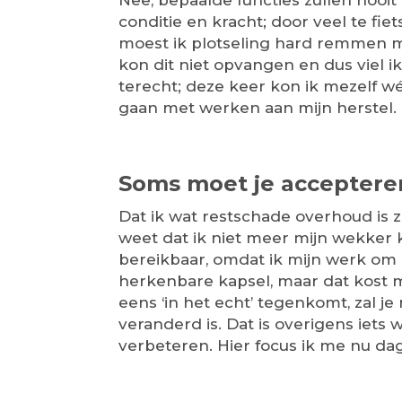
Nee, bepaalde functies zullen nooi
conditie en kracht; door veel te fie
moest ik plotseling hard remmen me
kon dit niet opvangen en dus viel i
terecht; deze keer kon ik mezelf w
gaan met werken aan mijn herstel.
Soms moet je acceptere
Dat ik wat restschade overhoud is 
weet dat ik niet meer mijn wekker ka
bereikbaar, omdat ik mijn werk om
herkenbare kapsel, maar dat kost m
eens ‘in het echt’ tegenkomt, zal j
veranderd is. Dat is overigens iets 
verbeteren. Hier focus ik me nu da