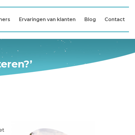
ners
Ervaringen van klanten
Blog
Contact
teren?’
et