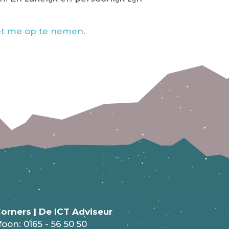
met me op te nemen.
orners | De ICT Adviseur
foon:
0165 - 56 50 50