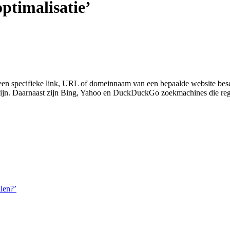
ptimalisatie’
r een specifieke link, URL of domeinnaam van een bepaalde website besc
g zijn. Daarnaast zijn Bing, Yahoo en DuckDuckGo zoekmachines die 
llen?’