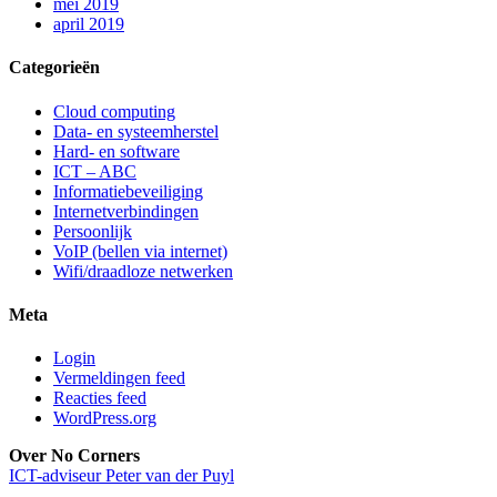
mei 2019
april 2019
Categorieën
Cloud computing
Data- en systeemherstel
Hard- en software
ICT – ABC
Informatiebeveiliging
Internetverbindingen
Persoonlijk
VoIP (bellen via internet)
Wifi/draadloze netwerken
Meta
Login
Vermeldingen feed
Reacties feed
WordPress.org
Over No Corners
ICT-adviseur Peter van der Puyl