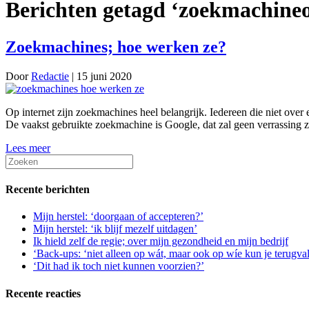
Berichten getagd ‘zoekmachineo
Zoekmachines; hoe werken ze?
Door
Redactie
|
15 juni 2020
Op internet zijn zoekmachines heel belangrijk. Iedereen die niet ove
De vaakst gebruikte zoekmachine is Google, dat zal geen verrassin
Lees meer
Recente berichten
Mijn herstel: ‘doorgaan of accepteren?’
Mijn herstel: ‘ik blijf mezelf uitdagen’
Ik hield zelf de regie; over mijn gezondheid en mijn bedrijf
‘Back-ups: ‘niet alleen op wát, maar ook op wíe kun je terugva
‘Dit had ik toch niet kunnen voorzien?’
Recente reacties