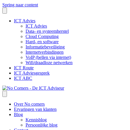
Spring naar content
ICT Advies
ICT Advies
Data- en systeemherstel
Cloud Computing
Hard- en software
Informatiebeveiliging
Internetverbindingen
VoIP (bellen via internet)
Wifi/draadloze netwerken
ICT Route
ICT Adviesgesprek
ICT ABC
Over No corners
Ervaringen van klanten
Blog
Kennisblog
Persoonlijke blog