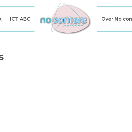
k
ICT ABC
Over No cor
s