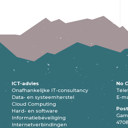
ICT-advies
No C
Onafhankelijke IT-consultancy
Tele
Data- en systeemherstel
E-ma
Cloud Computing
Pos
Hard- en software
Gam
Informatiebeveiliging
4708
Internetverbindingen