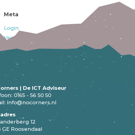
Meta
Login
Vermeldingen feed
Reacties feed
WordPress.org
orners | De ICT Adviseur
foon:
0165 - 56 50 50
il:
info@nocorners.nl
tadres
anderberg 12
 GE Roosendaal