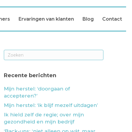
ners
Ervaringen van klanten
Blog
Contact
Recente berichten
Mijn herstel: ‘doorgaan of
accepteren?’
Mijn herstel: ‘ik blijf mezelf uitdagen’
Ik hield zelf de regie; over mijn
gezondheid en mijn bedrijf
‘Back-ups: ‘niet alleen op wát, maar