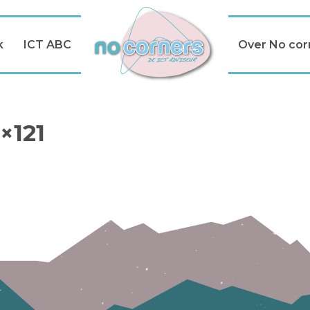
k
ICT ABC
Over No cor
×121