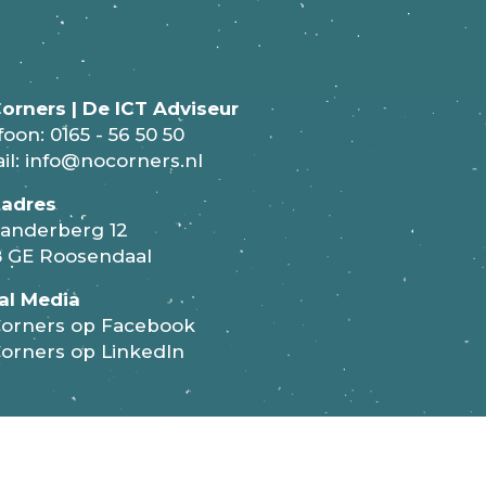
orners | De ICT Adviseur
foon:
0165 - 56 50 50
il:
info@nocorners.nl
tadres
anderberg 12
 GE Roosendaal
al Media
orners op Facebook
orners op LinkedIn