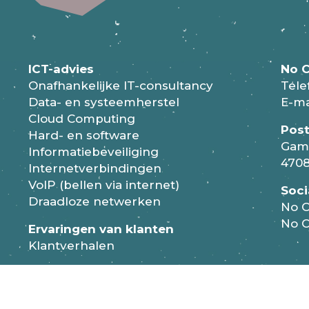
e kunnen plaatsen.
ICT-advies
No C
Onafhankelijke IT-consultancy
Tele
Data- en systeemherstel
E-ma
Cloud Computing
Pos
Hard- en software
Gam
Informatiebeveiliging
4708
Internetverbindingen
VoIP (bellen via internet)
Soci
Draadloze netwerken
No C
No C
Ervaringen van klanten
Klantverhalen