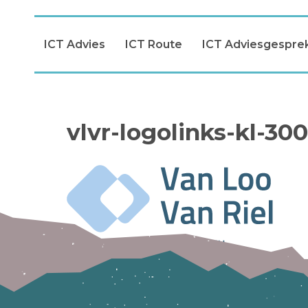
ICT Advies
ICT Route
ICT Adviesgespre
vlvr-logolinks-kl-300
Laat een reactie achter