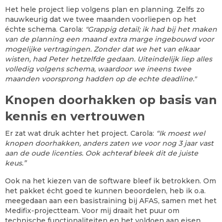
Het hele project liep volgens plan en planning. Zelfs zo
nauwkeurig dat we twee maanden voorliepen op het
échte schema. Carola:
"Grappig detail; ik had bij het maken
van de planning een maand extra marge ingebouwd voor
mogelijke vertragingen. Zonder dat we het van elkaar
wisten, had Peter hetzelfde gedaan. Uiteindelijk liep alles
volledig volgens schema, waardoor we ineens twee
maanden voorsprong hadden op de echte deadline."
Knopen doorhakken op basis van
kennis en vertrouwen
Er zat wat druk achter het project. Carola:
“Ik moest wel
knopen doorhakken, anders zaten we voor nog 3 jaar vast
aan de oude licenties. Ook achteraf bleek dit de juiste
keus.”
Ook na het kiezen van de software bleef ik betrokken. Om
het pakket écht goed te kunnen beoordelen, heb ik o.a.
meegedaan aan een basistraining bij AFAS, samen met het
Medifix-projectteam. Voor mij draait het puur om
technische functionaliteiten en het voldoen aan eisen,