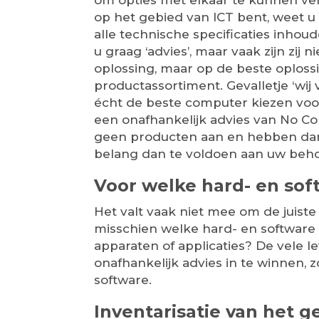
om opties met elkaar te kunnen verg
op het gebied van ICT bent, weet u 
alle technische specificaties inhou
u graag ‘advies’, maar vaak zijn zij 
oplossing, maar op de beste oplos
productassortiment. Gevalletje ‘wij 
écht de beste computer kiezen voor
een onafhankelijk advies van No Cor
geen producten aan en hebben da
belang dan te voldoen aan uw beho
Voor welke hard- en sof
Het valt vaak niet mee om de juiste
misschien welke hard- en software 
apparaten of applicaties? De vele 
onafhankelijk advies in te winnen, z
software.
Inventarisatie van het g