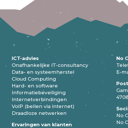
ICT-advies
No C
Onafhankelijke IT-consultancy
Tele
Data- en systeemherstel
E-ma
Cloud Computing
Pos
Hard- en software
Gam
Informatiebeveiliging
4708
Internetverbindingen
VoIP (bellen via internet)
Soci
Draadloze netwerken
No C
No C
Ervaringen van klanten