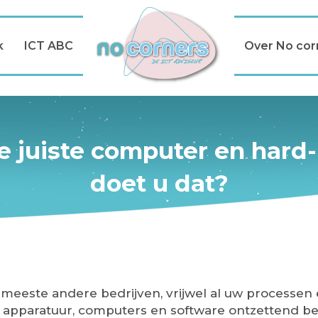
k
ICT ABC
Over No cor
e juiste computer en hard-
doet u dat?
de meeste andere bedrijven, vrijwel al uw processe
te apparatuur, computers en software ontzettend be