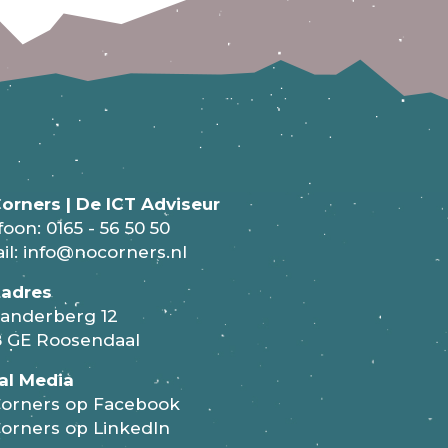
orners | De ICT Adviseur
foon:
0165 - 56 50 50
il:
info@nocorners.nl
tadres
anderberg 12
 GE Roosendaal
al Media
orners op Facebook
orners op LinkedIn