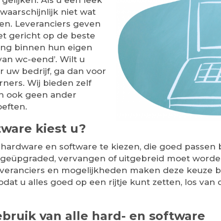
elijken. Als u een leek
waarschijnlijk niet wat
den. Leveranciers geven
niet gericht op de beste
sing binnen hun eigen
van wc-eend’. Wilt u
 uw bedrijf, ga dan voor
ners. Wij bieden zelf
n ook geen ander
eften.
tware kiest u?
 hardware en software te kiezen, die goed passen 
geüpgraded, vervangen of uitgebreid moet worden.
leveranciers en mogelijkheden maken deze keuze be
odat u alles goed op een rijtje kunt zetten, los va
ebruik van alle hard- en software