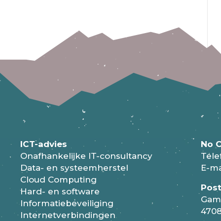
ICT-advies
No C
Onafhankelijke IT-consultancy
Tele
Data- en systeemherstel
E-ma
Cloud Computing
Pos
Hard- en software
Gam
Informatiebeveiliging
4708
Internetverbindingen