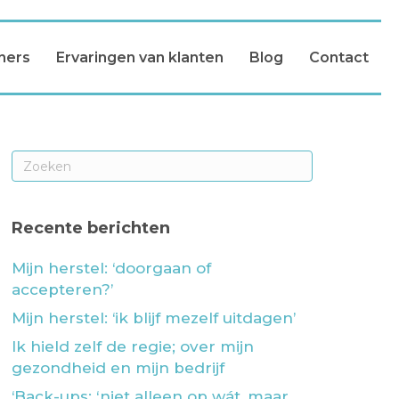
ners
Ervaringen van klanten
Blog
Contact
Recente berichten
Mijn herstel: ‘doorgaan of
accepteren?’
Mijn herstel: ‘ik blijf mezelf uitdagen’
Ik hield zelf de regie; over mijn
gezondheid en mijn bedrijf
‘Back-ups: ‘niet alleen op wát, maar