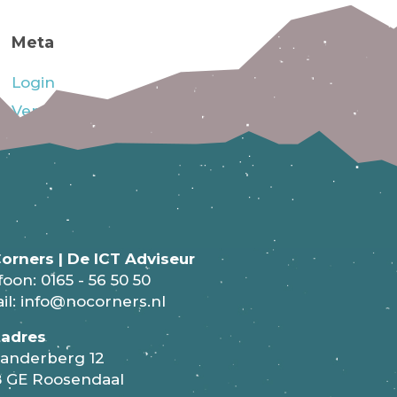
Meta
Login
Vermeldingen feed
Reacties feed
WordPress.org
orners | De ICT Adviseur
foon:
0165 - 56 50 50
il:
info@nocorners.nl
tadres
anderberg 12
 GE Roosendaal